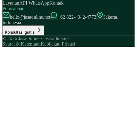
Layanan
API WhatsApp
Kontak
Perusahaan
hello@jasaonline.net
+62 822-4342-4773
Jakarta,
Indonesia
Konsultasi gratis
© 2026 JasaOnline · jasaonline.net
Syarat & Ketentuan
Kebijakan Privasi