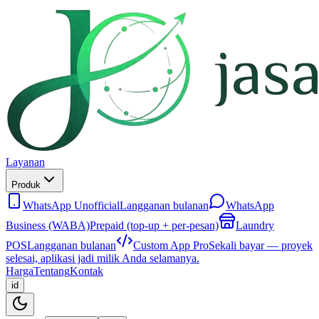
Layanan
Produk
WhatsApp Unofficial
Langganan bulanan
WhatsApp
Business (WABA)
Prepaid (top-up + per-pesan)
Laundry
POS
Langganan bulanan
Custom App Pro
Sekali bayar — proyek
selesai, aplikasi jadi milik Anda selamanya.
Harga
Tentang
Kontak
id